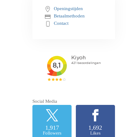
Openingstijden
Betaalmethoden
Contact
Social Media
1,917
1,692
Followers
Likes