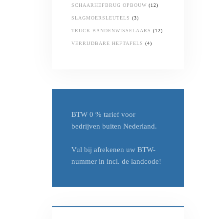
SCHAARHEFBRUG OPBOUW
(12)
SLAGMOERSLEUTELS
(3)
TRUCK BANDENWISSELAARS
(12)
VERRIJDBARE HEFTAFELS
(4)
BTW 0 % tarief
voor
bedrijven buiten Nederland.
Vul bij afrekenen uw
BTW-
nummer in incl. de landcode!