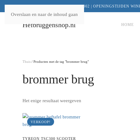
VOOR VRAGEN +31 (0)72-5401002 |
OPENINGSTIJDEN WIN
Overslaan en naar de inhoud gaan
Hefbruggenshop.nl
HOME
Thuis
/ Producten met de tag "brommer brug"
brommer brug
Het enige resultaat weergeven
VERKOOP!
TYREON TSC300 SCOOTER