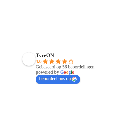
TyreON
4.0
Gebaseerd op 56 beoordelingen
powered by
G
o
o
g
l
e
beoordeel ons op