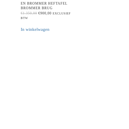
EN BROMMER HEFTAFEL
BROMMER BRUG
ORIGINAL
CURRENT
€
1.350,00
€
900,00
EXCLUSIEF
PRICE
PRICE
BTW
WAS:
IS:
€1.350,00.
€900,00.
In winkelwagen