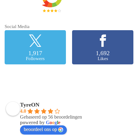
Social Media
1,917
1,692
Followers
Likes
TyreON
4.0
Gebaseerd op 56 beoordelingen
powered by
G
o
o
g
l
e
beoordeel ons op