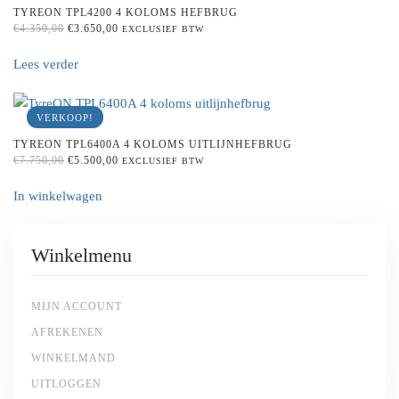
TYREON TPL4200 4 KOLOMS HEFBRUG
ORIGINAL
CURRENT
€
4.350,00
€
3.650,00
EXCLUSIEF BTW
PRICE
PRICE
WAS:
IS:
Lees verder
€4.350,00.
€3.650,00.
VERKOOP!
TYREON TPL6400A 4 KOLOMS UITLIJNHEFBRUG
ORIGINAL
CURRENT
€
7.750,00
€
5.500,00
EXCLUSIEF BTW
PRICE
PRICE
WAS:
IS:
In winkelwagen
€7.750,00.
€5.500,00.
Winkelmenu
MIJN ACCOUNT
AFREKENEN
WINKELMAND
UITLOGGEN