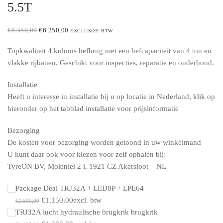
5.5T
ORIGINAL
CURRENT
€
8.350,00
€
6.250,00
EXCLUSIEF BTW
PRICE
PRICE
WAS:
IS:
Topkwaliteit 4 koloms hefbrug met een hefcapaciteit van 4 ton en
€8.350,00.
€6.250,00.
vlakke rijbanen. Geschikt voor inspecties, reparatie en onderhoud.
Installatie
Heeft u interesse in installatie bij u op locatie in Nederland, klik op
hieronder op het tabblad installatie voor prijsinformatie
Bezorging
De kosten voor bezorging worden getoond in uw winkelmand
U kunt daar ook voor kiezen voor zelf ophalen bij:
TyreON BV, Molenlei 2 i, 1921 CZ Akersloot – NL
Package Deal TRJ32A + LED8P + LPE64
Original
Current
€
1.150,00
excl. btw
€
2.590,00
price
price
TRJ32A lucht hydraulische brugkrik brugkrik