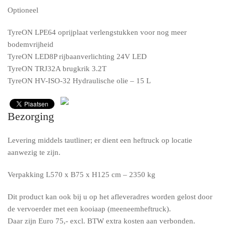
Optioneel
TyreON LPE64 oprijplaat verlengstukken voor nog meer
bodemvrijheid
TyreON LED8P rijbaanverlichting 24V LED
TyreON TRJ32A brugkrik 3.2T
TyreON HV-ISO-32 Hydraulische olie – 15 L
Bezorging
Levering middels tautliner; er dient een heftruck op locatie
aanwezig te zijn.
Verpakking L570 x B75 x H125 cm – 2350 kg
Dit product kan ook bij u op het afleveradres worden gelost door
de vervoerder met een kooiaap (meeneemheftruck).
Daar zijn Euro 75,- excl. BTW extra kosten aan verbonden.