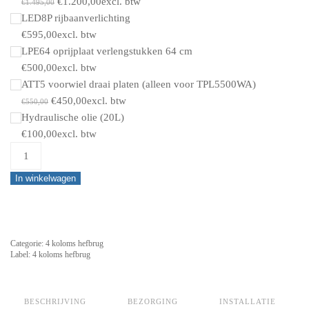
was:
Original
is:
Current
€
1.200,00
excl. btw
€
1.495,00
€2.590,00.
price
€1.150,00.
price
LED8P rijbaanverlichting
was:
is:
€
595,00
excl. btw
€1.495,00.
€1.200,00.
LPE64 oprijplaat verlengstukken 64 cm
€
500,00
excl. btw
ATT5 voorwiel draai platen (alleen voor TPL5500WA)
Original
Current
€
450,00
excl. btw
€
550,00
price
price
Hydraulische olie (20L)
was:
is:
€
100,00
excl. btw
TPL5500W
€550,00.
€450,00.
4
In winkelwagen
koloms
auto
hefbrug
-
Categorie:
4 koloms hefbrug
5.5T
Label:
4 koloms hefbrug
quantity
BESCHRIJVING
BEZORGING
INSTALLATIE