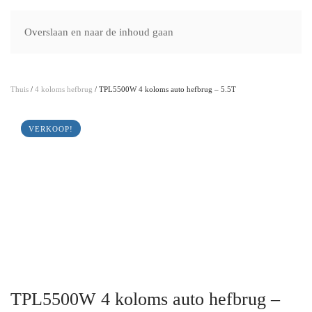
Hefbruggenshop.nl
Overslaan en naar de inhoud gaan
Thuis
/
4 koloms hefbrug
/ TPL5500W 4 koloms auto hefbrug – 5.5T
VERKOOP!
TPL5500W 4 koloms auto hefbrug –