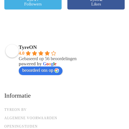
Followers
Likes
TyreON
4.0
Gebaseerd op 56 beoordelingen
powered by
G
o
o
g
l
e
beoordeel ons op
Informatie
TYREON BV
ALGEMENE VOORWAARDEN
OPENINGSTIJDEN