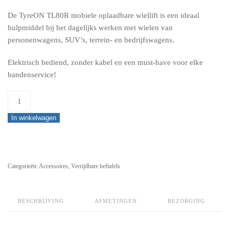
PRICE
PRICE
WAS:
IS:
De TyreON TL80R mobiele oplaadbare wiellift is een ideaal
€1.450,00.
€950,00.
hulpmiddel bij het dagelijks werken met wielen van
personenwagens, SUV’s, terrein- en bedrijfswagens.
Elektrisch bediend, zonder kabel en een must-have voor elke
bandenservice!
TyreON
TL80R
In winkelwagen
mobiele
oplaadbare
wiellift
quantity
Categorieën:
Accessoires
,
Verrijdbare heftafels
BESCHRIJVING
AFMETINGEN
BEZORGING