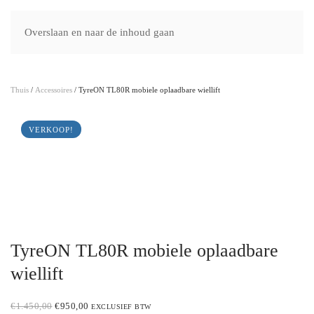
Hefbruggenshop.nl
Overslaan en naar de inhoud gaan
Thuis
/
Accessoires
/ TyreON TL80R mobiele oplaadbare wiellift
VERKOOP!
TyreON TL80R mobiele oplaadbare
wiellift
ORIGINAL
CURRENT
€
1.450,00
€
950,00
EXCLUSIEF BTW