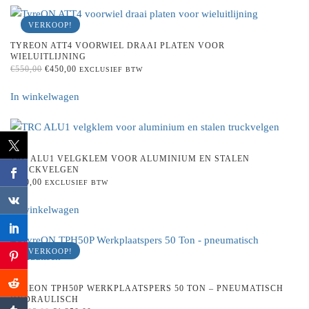
VERKOOP!
TYREON ATT4 VOORWIEL DRAAI PLATEN VOOR
WIELUITLIJNING
ORIGINAL
CURRENT
€
550,00
€
450,00
EXCLUSIEF BTW
PRICE
PRICE
WAS:
IS:
In winkelwagen
€550,00.
€450,00.
TRC ALU1 VELGKLEM VOOR ALUMINIUM EN STALEN
TRUCKVELGEN
€
150,00
EXCLUSIEF BTW
In winkelwagen
VERKOOP!
TYREON TPH50P WERKPLAATSPERS 50 TON – PNEUMATISCH
HYDRAULISCH