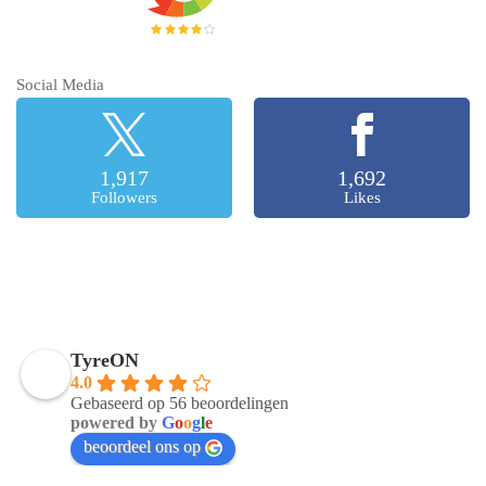
Social Media
1,917
1,692
Followers
Likes
TyreON
4.0
Gebaseerd op 56 beoordelingen
powered by
G
o
o
g
l
e
beoordeel ons op