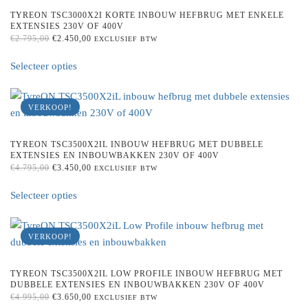
TYREON TSC3000X2I KORTE INBOUW HEFBRUG MET ENKELE
EXTENSIES 230V OF 400V
ORIGINAL
CURRENT
€
2.795,00
€
2.450,00
EXCLUSIEF BTW
PRICE
PRICE
This
WAS:
IS:
Selecteer opties
product
€2.795,00.
€2.450,00.
has
multiple
VERKOOP!
variants.
The
TYREON TSC3500X2IL INBOUW HEFBRUG MET DUBBELE
options
EXTENSIES EN INBOUWBAKKEN 230V OF 400V
may
ORIGINAL
CURRENT
€
4.795,00
€
3.450,00
EXCLUSIEF BTW
PRICE
PRICE
This
be
WAS:
IS:
Selecteer opties
product
chosen
€4.795,00.
€3.450,00.
has
on
multiple
the
VERKOOP!
variants.
product
The
page
TYREON TSC3500X2IL LOW PROFILE INBOUW HEFBRUG MET
options
DUBBELE EXTENSIES EN INBOUWBAKKEN 230V OF 400V
may
ORIGINAL
CURRENT
€
4.995,00
€
3.650,00
EXCLUSIEF BTW
PRICE
PRICE