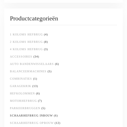
the
product
page
Productcategorieën
1 KOLOMS HEFBRUG
(4)
2 KOLOMS HEFBRUG
(8)
4 KOLOMS HEFBRUG
(3)
ACCESSOIRES
(34)
AUTO BANDENWISSELAARS
(6)
BALANCEERMACHINES
(5)
COMBINATIES
(1)
GARAGEKRIK
(13)
HEFKOLOMMEN
(6)
MOTORHEFBRUG
(7)
PARKEERBRUGGEN
(5)
SCHAARHEFBRUG INBOUW
(6)
SCHAARHEFBRUG OPBOUW
(12)