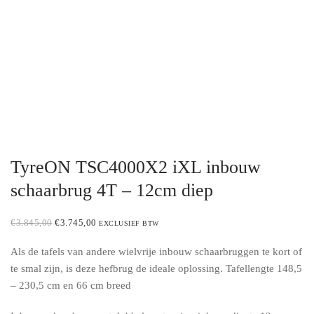
TyreON TSC4000X2 iXL inbouw
schaarbrug 4T – 12cm diep
ORIGINAL
CURRENT
€
3.845,00
€
3.745,00
EXCLUSIEF BTW
PRICE
PRICE
WAS:
IS:
Als de tafels van andere wielvrije inbouw schaarbruggen te kort of
€3.845,00.
€3.745,00.
te smal zijn, is deze hefbrug de ideale oplossing. Tafellengte 148,5
– 230,5 cm en 66 cm breed