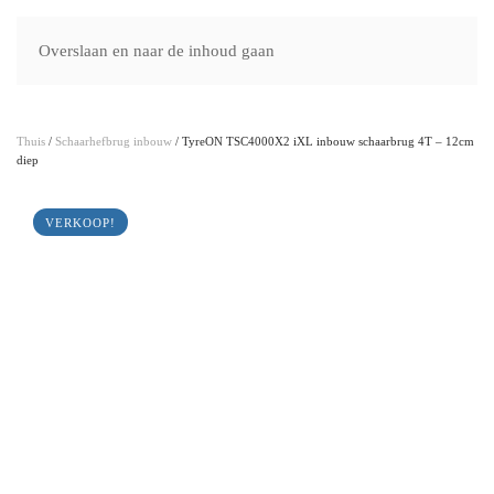
Hefbruggenshop.nl
Overslaan en naar de inhoud gaan
Thuis
/
Schaarhefbrug inbouw
/ TyreON TSC4000X2 iXL inbouw schaarbrug 4T – 12cm
diep
VERKOOP!