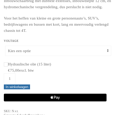
Inbouwschaarbrug met dubbele extensies, inbouwdiepte 12 cm, en
hydromechanische vergrendeling, dus perslucht is niet nodig.
Voor het heffen van kleine en grote personenauto’s, SUV’s,
bedrijfswagens en bussen met kort, lang en meervoudig verlengd
chassis tot 4T.
VOLTAGE
Hydraulische olie (15 liter)
€
75,00
excl. btw
TyreON
TSC4000X2
In winkelwagen
iXL
inbouw
schaarbrug
4T
SKU:
N.v.t.
-