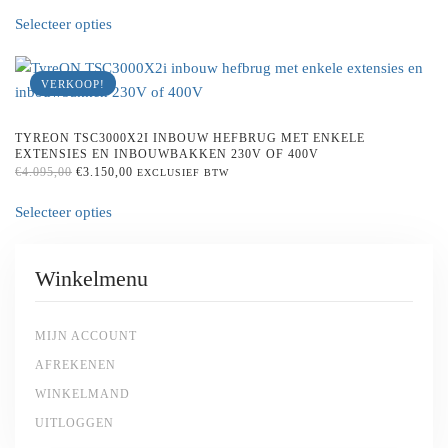
This
be
WAS:
IS:
Selecteer opties
product
chosen
€4.995,00.
€3.650,00.
has
on
multiple
the
VERKOOP!
variants.
product
The
page
TYREON TSC3000X2I INBOUW HEFBRUG MET ENKELE
options
EXTENSIES EN INBOUWBAKKEN 230V OF 400V
may
ORIGINAL
CURRENT
€
4.095,00
€
3.150,00
EXCLUSIEF BTW
PRICE
PRICE
This
be
WAS:
IS:
Selecteer opties
product
chosen
€4.095,00.
€3.150,00.
has
on
multiple
the
Winkelmenu
variants.
product
The
page
options
MIJN ACCOUNT
may
AFREKENEN
be
WINKELMAND
chosen
UITLOGGEN
on