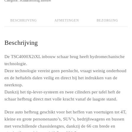
Categorie:
Schaarhefbrug inbouw
12cm
diep
quantity
BESCHRIJVING
AFMETINGEN
BEZORGING
Beschrijving
De TSC4000X2iXL inbouw schaar brug heeft hydromechanische
technologie.
Deze technologie vereist geen perslucht, vraagt weinig onderhoud
en de heftafels dalen veilig en direct bij het indrukken van de
neerknop.
Dankzij het tip-lever-systeem en twee cilinders per tafel heft de
schaar hefbrug direct met volle kracht vanaf de laagste stand.
Deze auto hefbrug geschikt voor het heffen van voertuigen tot 4T,
kleine en grote personenauto’s, SUV’s, bedrijfswagens en bussen
met verschillende chassislengtes, dankzij de 66 cm brede en