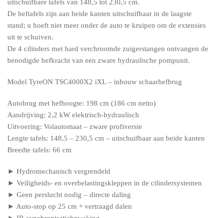
uitschuifbare tafels van 148,5 tot 230,5 cm.
De heftafels zijn aan beide kanten uitschuifbaar in de laagste
stand; u hoeft niet meer onder de auto te kruipen om de extensies
uit te schuiven.
De 4 cilinders met hard verchroomde zuigerstangen ontvangen de
benodigde hefkracht van een zware hydraulische pompunit.
Model TyreON TSC4000X2 iXL – inbouw schaarhefbrug
Autobrug met hefhoogte: 198 cm (186 cm netto)
Aandrijving: 2,2 kW elektrisch-hydraulisch
Uitvoering: Volautomaat – zware profiversie
Lengte tafels: 148,5 – 230,5 cm – uitschuifbaar aan beide kanten
Breedte tafels: 66 cm
► Hydromechanisch vergrendeld
► Veiligheids- en overbelastingskleppen in de cilindersystemen
► Geen perslucht nodig – directe daling
► Auto-stop op 25 cm + vertraagd dalen