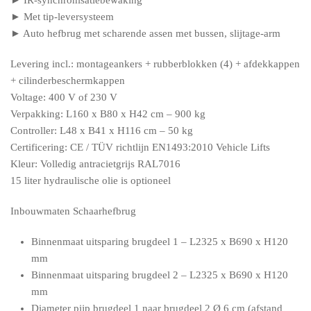
► IR-synchronisatiebewaking
► Met tip-leversysteem
► Auto hefbrug met scharende assen met bussen, slijtage-arm
Levering incl.: montageankers + rubberblokken (4) + afdekkappen
+ cilinderbeschermkappen
Voltage: 400 V of 230 V
Verpakking: L160 x B80 x H42 cm – 900 kg
Controller: L48 x B41 x H116 cm – 50 kg
Certificering: CE / TÜV richtlijn EN1493:2010 Vehicle Lifts
Kleur: Volledig antracietgrijs RAL7016
15 liter hydraulische olie is optioneel
Inbouwmaten Schaarhefbrug
Binnenmaat uitsparing brugdeel 1 – L2325 x B690 x H120
mm
Binnenmaat uitsparing brugdeel 2 – L2325 x B690 x H120
mm
Diameter pijp brugdeel 1 naar brugdeel 2 Ø 6 cm (afstand